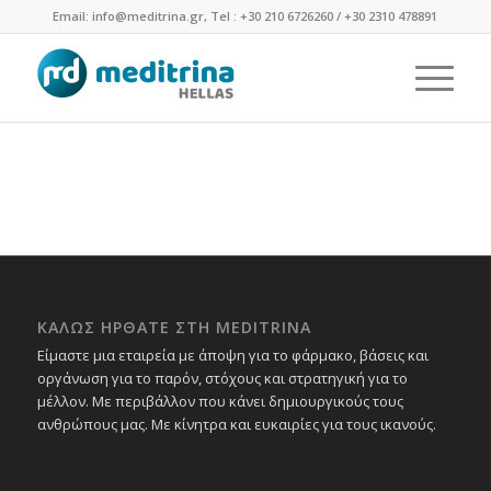
Email: info@meditrina.gr, Tel : +30 210 6726260 / +30 2310 478891
ΚΑΛΩΣ ΗΡΘΑΤΕ ΣΤΗ MEDITRINA
Είμαστε μια εταιρεία με άποψη για το φάρμακο, βάσεις και
οργάνωση για το παρόν, στόχους και στρατηγική για το
μέλλον. Με περιβάλλον που κάνει δημιουργικούς τους
ανθρώπους μας. Με κίνητρα και ευκαιρίες για τους ικανούς.