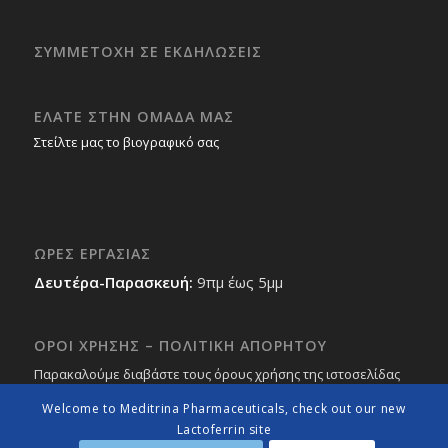
ΣΥΜΜΕΤΟΧΗ ΣΕ ΕΚΔΗΛΩΣΕΙΣ
ΕΛΑΤΕ ΣΤΗΝ ΟΜΑΔΑ ΜΑΣ
Στείλτε μας το βιογραφικό σας
ΩΡΕΣ ΕΡΓΑΣΙΑΣ
Δευτέρα-Παρασκευή:
9πμ έως 5μμ
ΟΡΟΙ ΧΡΗΣΗΣ – ΠΟΛΙΤΙΚΗ ΑΠΟΡΗΤΟΥ
Παρακαλούμε διαβάστε τους όρους χρήσης της ιστοσελίδας
μας
εδώ
Welcome to Meditrina Pharmaceuticals, check out our new
Lactoferrin site