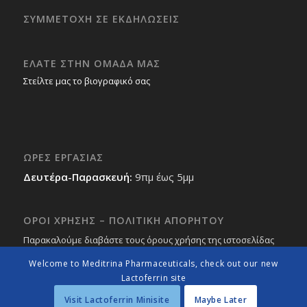
ΣΥΜΜΕΤΟΧΗ ΣΕ ΕΚΔΗΛΩΣΕΙΣ
ΕΛΑΤΕ ΣΤΗΝ ΟΜΑΔΑ ΜΑΣ
Στείλτε μας το βιογραφικό σας
ΩΡΕΣ ΕΡΓΑΣΙΑΣ
Δευτέρα-Παρασκευή:
9πμ έως 5μμ
ΟΡΟΙ ΧΡΗΣΗΣ – ΠΟΛΙΤΙΚΗ ΑΠΟΡΗΤΟΥ
Παρακαλούμε διαβάστε τους όρους χρήσης της ιστοσελίδας
μας
εδώ
Welcome to Meditrina Pharmaceuticals, check out our new
Lactoferrin site
Visit Lactoferrin Minisite
Maybe Later