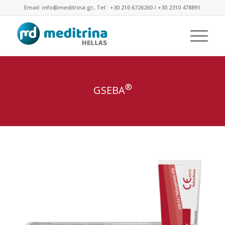
Email: info@meditrina.gr, Tel : +30 210 6726260 / +30 2310 478891
®
GSEBA