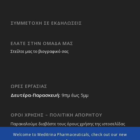
ΣΥΜΜΕΤΟΧΗ ΣΕ ΕΚΔΗΛΩΣΕΙΣ
ΕΛΑΤΕ ΣΤΗΝ ΟΜΑΔΑ ΜΑΣ
Στείλτε μας το βιογραφικό σας
ΩΡΕΣ ΕΡΓΑΣΙΑΣ
Δευτέρα-Παρασκευή:
9πμ έως 5μμ
ΟΡΟΙ ΧΡΗΣΗΣ – ΠΟΛΙΤΙΚΗ ΑΠΟΡΗΤΟΥ
Παρακαλούμε διαβάστε τους όρους χρήσης της ιστοσελίδας
μας
εδώ
Welcome to Meditrina Pharmaceuticals, check out our new