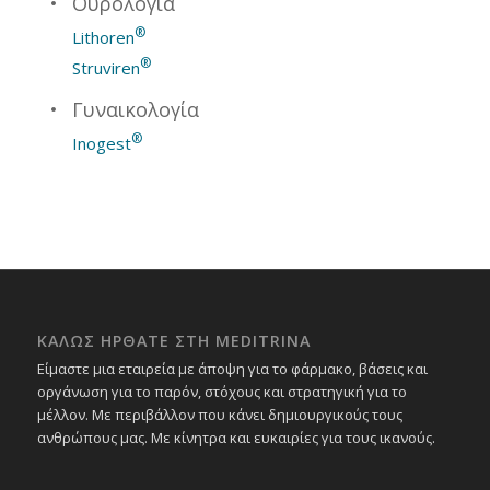
Ουρολογία
®
Lithoren
®
Struviren
Γυναικολογία
®
Inogest
ΚΑΛΩΣ ΗΡΘΑΤΕ ΣΤΗ MEDITRINA
Είμαστε μια εταιρεία με άποψη για το φάρμακο, βάσεις και
οργάνωση για το παρόν, στόχους και στρατηγική για το
μέλλον. Με περιβάλλον που κάνει δημιουργικούς τους
ανθρώπους μας. Με κίνητρα και ευκαιρίες για τους ικανούς.